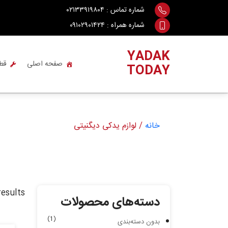
Ski
شماره تماس :
۰۲۱۳۳۹۱۹۸۰۴
t
شماره همراه :
۰۹۱۰۲۹۰۱۴۲۴
conten
YADAK
صفحه اصلی
قط
TODAY
خانه
/ لوازم یدکی دیگنیتی
results
دسته‌های محصولات
(1)
بدون دسته‌بندی