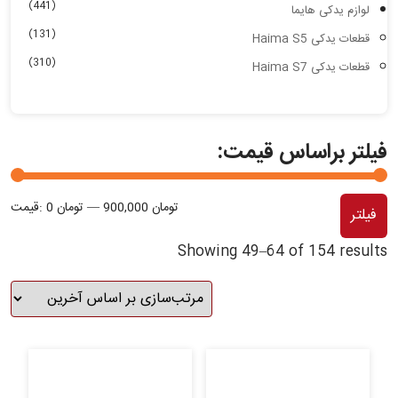
(441)
لوازم یدکی هایما
(131)
قطعات یدکی Haima S5
(310)
قطعات یدکی Haima S7
فیلتر براساس قیمت:
حد
حد
900,000 تومان
—
0 تومان
قیمت:
فیلتر
قی
قی
Showing 49–64 of 154 results