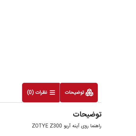
توضیحات
نظرات (0)
توضیحات
راهنما روی آینه آریو ZOTYE Z300