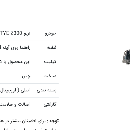
خودرو
آريو ZOTYE Z300
قطعه
راهنما روی آینه آریو  Z300
کیفیت
این محصول با کی
ساخت
چین
بسته بندی
اصلی ( اورجینال 
گارانتی
اصالت و سلامت ف
توجه
: برای اطمینان بیشتر در