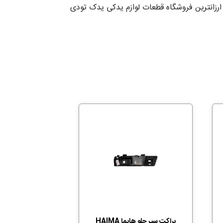
براکت سپر جلو هایما HAIMA