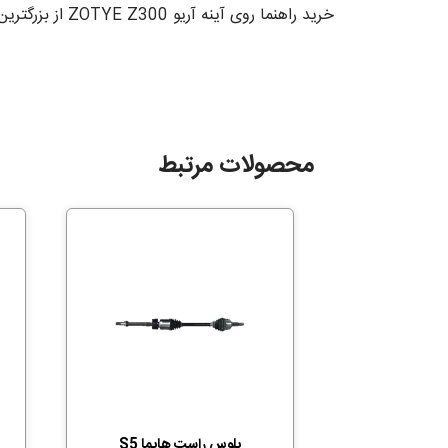
خرید راهنما روی آینه آریو ZOTYE Z300 از بزرگترین مرجع فروش لوازم یدکی خودرو خارجی و وارداتی و قطعات موتوری در ارزانترین فروشگاه قطعات لوازم یدکی یدک تودی
محصولات مرتبط
پلوس راست هایما S5