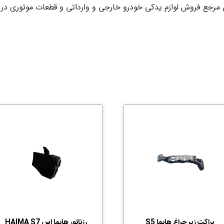
براکت زیر چراغ هایما S5
رزناتور هایما اس HAIMA S7