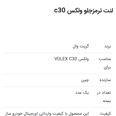
لنت ترمزجلو ولکس c30
برند
گریت وال
مناسب
ولکس VOLEX C30
برای
سازنده
چین
تعداد در
یک عدد
بسته
کیفیت
این محصول با کیفیت وارداتی اورجینال خودرو ساز