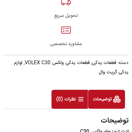
تحویل سریع
مشاوره تخصصی
دسته:
قطعات یدکی
,
قطعات یدکی ولکس VOLEX C30
,
لوازم
یدکی گریت وال
توضیحات
نظرات (0)
توضیحات
لنت ترمز جلو ولکس
C30