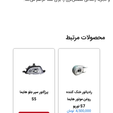
محصولات مرتبط
رادیاتور خنک کننده
پرژکتور سپر جلو هایما
روغن موتور هایما
S5
S7 توربو
4,500,000
تومان