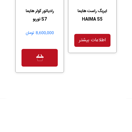
ایربگ راست هایما
رادیاتور کولر هایما
HAIMA S5
S7 توربو
8,600,000
تومان
اطلاعات بیشتر