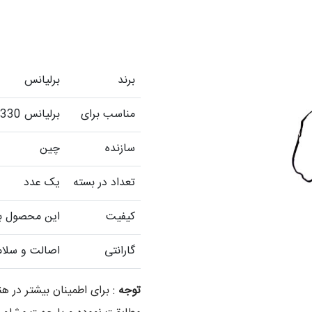
برند
برلیانس
مناسب برای
برلیانس H330
سازنده
چین
تعداد در بسته
یک عدد
کیفیت
این محصول با 
گارانتی
اصالت و سلام
توجه
: برای اطمینان بیشتر در