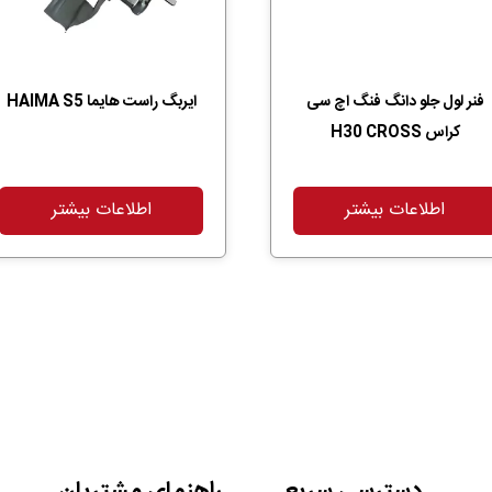
فنر لول جلو دانگ فنگ اچ سی
ایربگ راست هایما HAIMA S5
کراس H30 CROSS
اطلاعات بیشتر
اطلاعات بیشتر
دسترسی سریع
راهنمای مشتریان