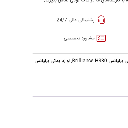
 با کارشناسان ما در یدک تودی تماس بگیرید.
پشتیبانی عالی 24/7
مشاوره تخصصی
س Brilliance H330
,
لوازم یدکی برلیانس