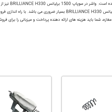
کارایی واشر ها در
را به همراه دارد.پس وجود واشر در سوپاپ 1500 برلیانس BRILLIANCE H330 بس