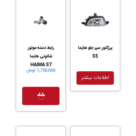
پرژکتور سپر جلو هایما
رابط دسته موتور
S5
شاتونی هایما
HAIMA S7
1,750,000
تومان
اطلاعات بیشتر