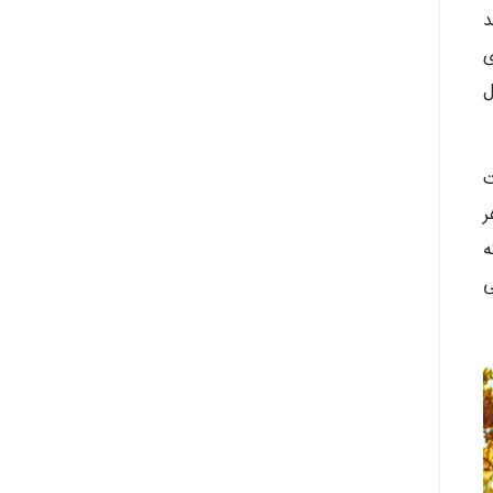
د
ی
ل
ت
ر
ه
ی