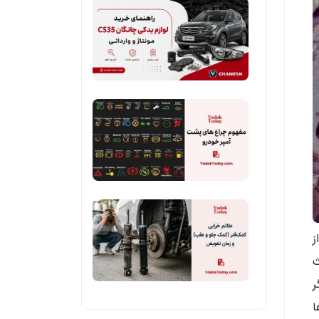
راهنمای
وقت
کامل
یکبار
خرید
عوض
لوازم
کنیم؟
یدکی
چانگان
مفهوم
CS35
چراغ
(مونتاژ
های
و
پشت
وارداتی)
آمپر
خودرو
علائم
(راهنما
خرابی
+
ز
کمک
عکس)
فنر
ث
(کمک
ر
جلو
ا
و