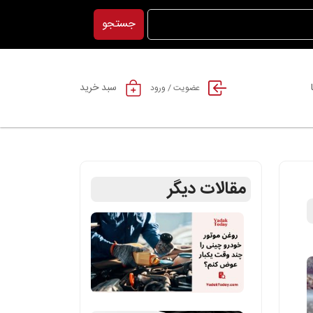
جستجو
سبد خرید
عضویت / ورود
مقالات دیگر
روغن
موتور
خودرو
چینی
را
چند