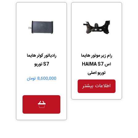
رام زیر موتور هایما
رادیاتور کولر هایما
اس HAIMA S7
S7 توربو
توربو اصلی
8,600,000
تومان
اطلاعات بیشتر