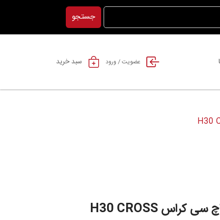
جستجو
سبد خرید
عضویت / ورود
 کراس H30 CROSS