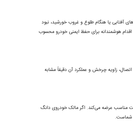
یرهای آفتابی یا هنگام طلوع و غروب خورشید، نبود
یل، تعویض به‌موقع آفتاب‌گیر H30 CROSS با نمونه استاندارد، یک اقدام هوشمندانه برای حفظ ایمنی خودرو محسوب
تصال، زاویه چرخش و عملکرد آن دقیقاً مشابه
مت مناسب عرضه می‌کند. اگر مالک خودروی دانگ