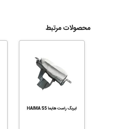
محصولات مرتبط
ایربگ راست هایما HAIMA S5