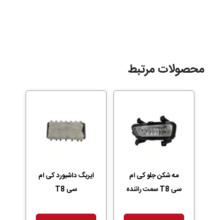
محصولات مرتبط
مه شکن جلو کی ام
ایربگ داشبورد کی ام
سی T8 سمت راننده
سی T8