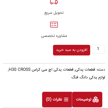
تحویل سریع
مشاوره تخصصی
ترمز
افزودن به سبد خرید
درب
اچ
دسته:
قطعات یدکی
,
قطعات یدکی اچ سی کراس H30 CROSS
,
سی
لوازم یدکی دانگ فنگ
کراس
H30
Cross
توضیحات
نظرات (0)
عدد