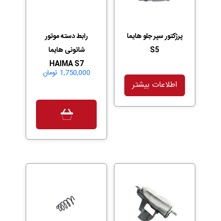
پرژکتور سپر جلو هایما
رابط دسته موتور
S5
شاتونی هایما
HAIMA S7
1,750,000
تومان
اطلاعات بیشتر