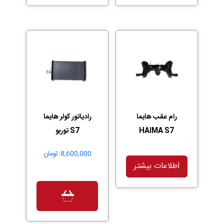
رام عقب هایما
رادیاتور کولر هایما
HAIMA S7
S7 توربو
8,600,000
تومان
اطلاعات بیشتر