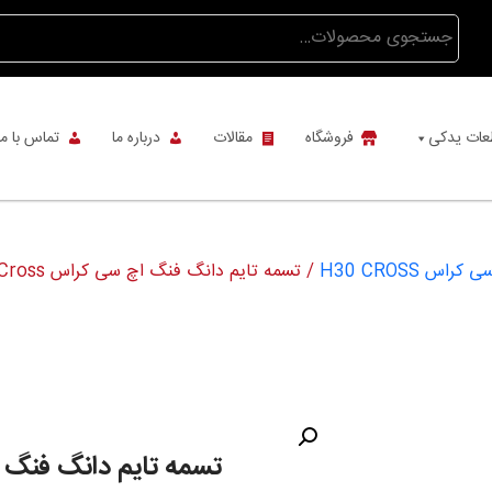
جستجو
برای:
عات یدکی
فروشگاه
مقالات
درباره ما
تماس با ما
س H30 CROSS
/ تسمه تایم دانگ فنگ اچ سی کراس H30 Cross
تسمه تایم دانگ فنگ اچ سی