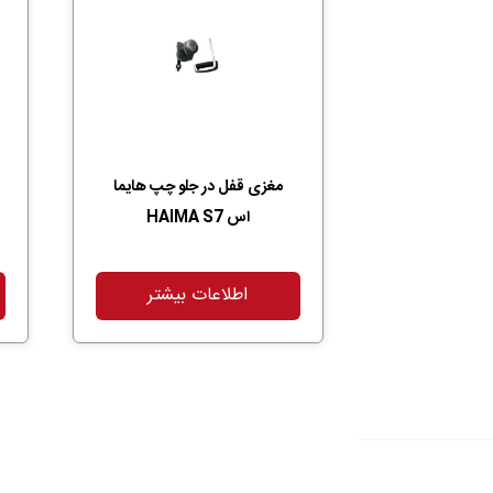
مغزی قفل در جلو چپ هایما
اس HAIMA S7
اطلاعات بیشتر