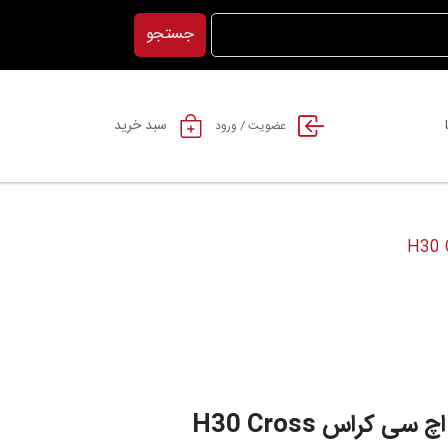
جستجو
سبد خرید
عضویت / ورود
 کراس H30 Cross