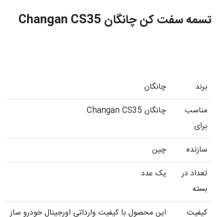
تسمه سفت کن چانگان Changan CS35
برند
چانگان
مناسب
چانگان Changan CS35
برای
سازنده
چین
تعداد در
یک عدد
بسته
کیفیت
این محصول با کیفیت وارداتی اورجینال خودرو ساز