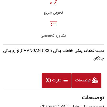
تحویل سریع
مشاوره تخصصی
دسته:
قطعات یدکی
,
قطعات یدکی CHANGAN CS35
,
لوازم یدکی
چانگان
توضیحات
نظرات (0)
توضیحات
تسمه سفت کن چانگان Changan CS35