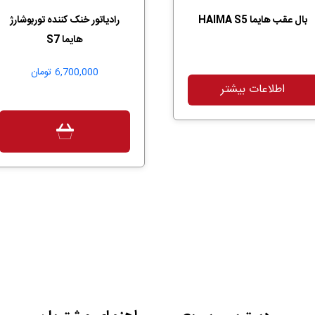
بال عقب هایما HAIMA S5
رادیاتور خنک کننده توربوشارژ
هایما S7
6,700,000
تومان
اطلاعات بیشتر