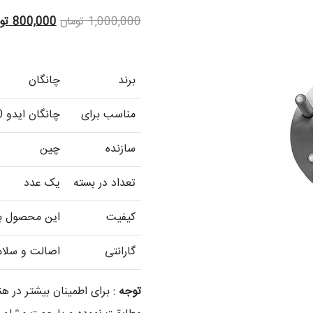
Original
1,000,000
تومان
800,000
تو
price
was:
برند
چانگان
1,000,000 تومان.
مناسب برای
چانگان ایدو EADO
سازنده
چین
تعداد در بسته
یک عدد
کیفیت
این محصول با 
گارانتی
اصالت و سلام
توجه
: برای اطمینان بیشتر در