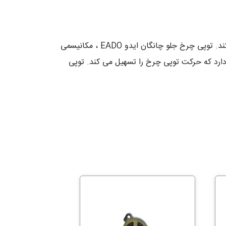
توپی چرخ جلو چانگان ایدو EADO، واسطه اتصال بین چرخ و خودرو است و نقش اصلی را در حرکت چرخ خودرو ایفا می کند. توپی چرخ جلو چانگان ایدو EADO ، مکانیسمی
ارد که حرکت توپی چرخ را تسهیل می کند. توپی