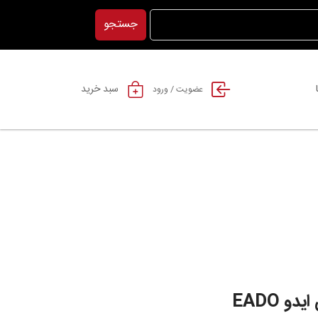
جستجو
سبد خرید
عضویت / ورود
و EADO