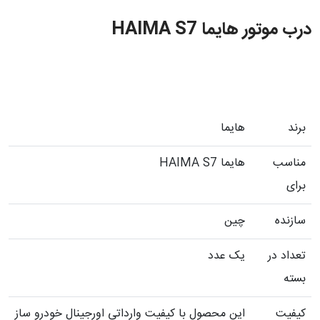
درب موتور هایما HAIMA S7
برند
هایما
مناسب
هایما HAIMA S7
برای
سازنده
چین
تعداد در
یک عدد
بسته
کیفیت
این محصول با کیفیت وارداتی اورجینال خودرو ساز