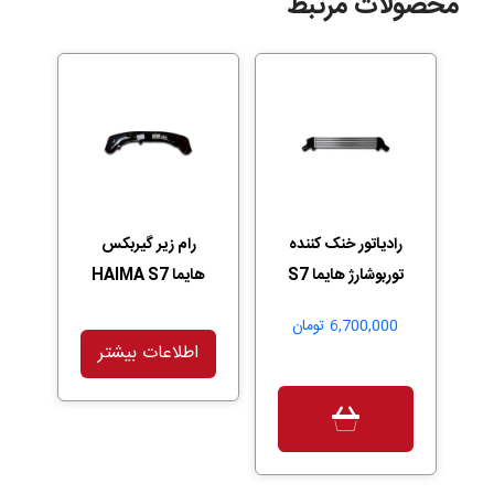
محصولات مرتبط
رادیاتور خنک کننده
رام زیر گیربکس
توربوشارژ هایما S7
هایما HAIMA S7
6,700,000
تومان
اطلاعات بیشتر