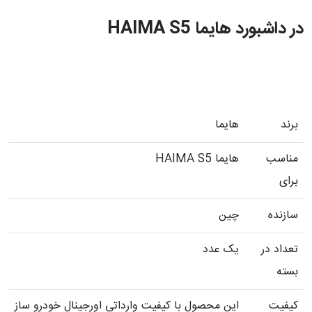
در داشبورد هایما HAIMA S5
برند
هایما
مناسب
هایما HAIMA S5
برای
سازنده
چین
تعداد در
یک عدد
بسته
کیفیت
این محصول با کیفیت وارداتی اورجینال خودرو ساز