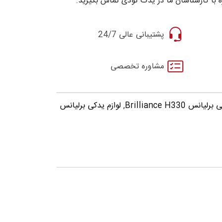
 با کارشناسان ما در یدک تودی تماس بگیرید.
پشتیبانی عالی 24/7
مشاوره تخصصی
س Brilliance H330
,
لوازم یدکی برلیانس