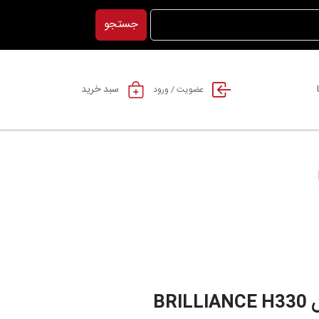
جستجو
سبد خرید
عضویت / ورود
BR