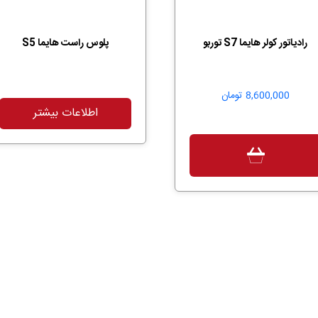
رادیاتور کولر هایما S7 توربو
پلوس راست هایما S5
8,600,000
تومان
اطلاعات بیشتر