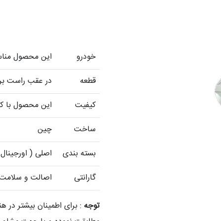
خودرو
این محصول مناسب برلیانس 0
قطعه
در عقب راست برلیانس  H330
کیفیت
این محصول با کی
ساخت
چین
بسته بندی
اصلی ( اورجینال 
گارانتی
اصالت و سلامت ف
توجه
: برای اطمینان بیشتر در