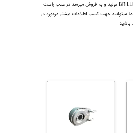
در عقب راست برلیانس BRILLIANCE H330 از دیگر محصولات مهمی هستند که برای خودرو های برلیانس BRILLIANCE H330 تولید و به فروش میرسد در عقب راست
ار میشود شما میتوانید جهت کسب اطلاعات بیشتر درمورد در