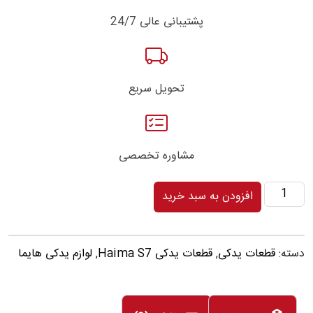
پشتیبانی عالی 24/7
تحویل سریع
مشاوره تخصصی
در
افزودن به سبد خرید
منبع
انبساط
دسته:
قطعات یدکی
,
قطعات یدکی Haima S7
,
لوازم یدکی هایما
هایما
HAIMA
S7