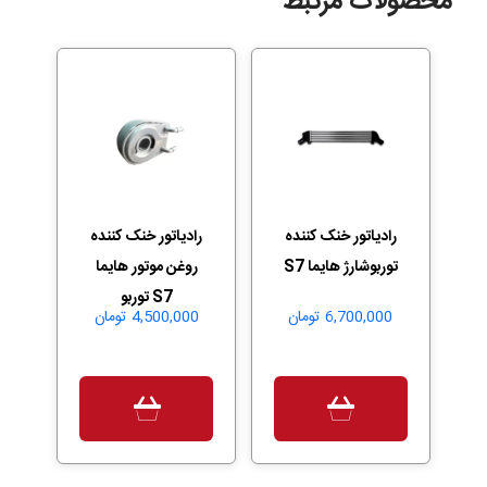
محصولات مرتبط
رادیاتور خنک کننده
رادیاتور خنک کننده
توربوشارژ هایما S7
روغن موتور هایما
S7 توربو
6,700,000
تومان
4,500,000
تومان