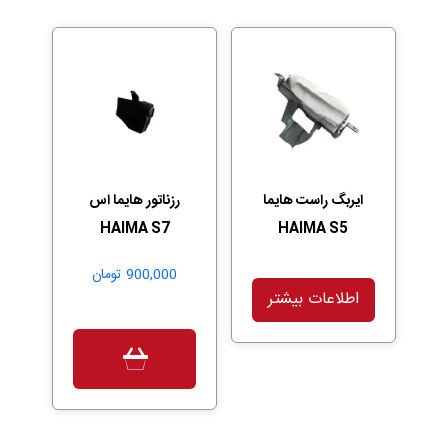
ایربگ راست هایما
رزناتور هایما اس
HAIMA S7
HAIMA S5
900,000
تومان
اطلاعات بیشتر