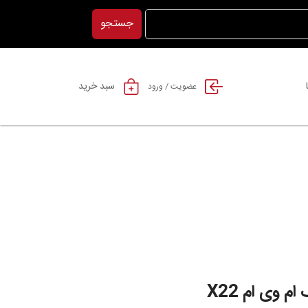
جستجو
سبد خرید
عضویت / ورود
م وی ام X22