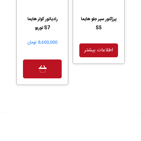
پرژکتور سپر جلو هایما
رادیاتور کولر هایما
S5
S7 توربو
8,600,000
تومان
اطلاعات بیشتر