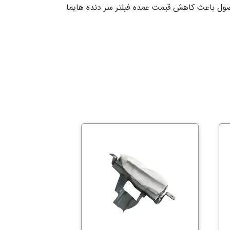
ر دنده هایما HAIMA S5 است که تقاضای زیاد این محصول باعث کاهش قیمت عمده فیلتر سر دنده هایما