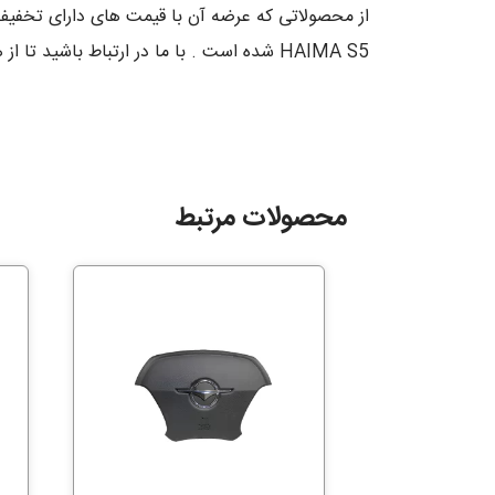
HAIMA S5 شده است . با ما در ارتباط باشید تا از هزینه های خرید سر دنده هایما HAIMA S5 آگاه شوید .
محصولات مرتبط