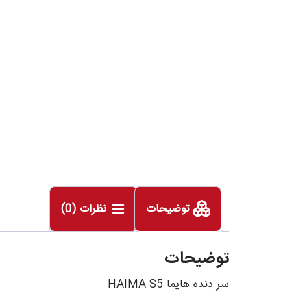
توضیحات
نظرات (0)
توضیحات
سر دنده هایما HAIMA S5