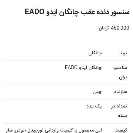
سنسور دنده عقب چانگان ایدو EADO
450,000
تومان
برند
چانگان
مناسب
چانگان ایدو EADO
برای
سازنده
چین
تعداد در
یک عدد
بسته
کیفیت
این محصول با کیفیت وارداتی اورجینال خودرو ساز