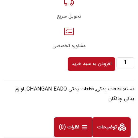
تحویل سریع
مشاوره تخصصی
سنسور
افزودن به سبد خرید
دنده
عقب
دسته:
قطعات یدکی
,
قطعات یدکی CHANGAN EADO
,
لوازم
چانگان
یدکی چانگان
ایدو
EADO
عدد
توضیحات
نظرات (0)