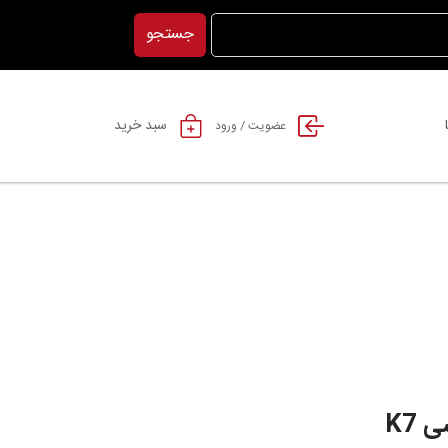
جستجو
سبد خرید
عضویت / ورود
 K7