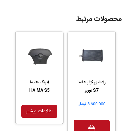
محصولات مرتبط
رادیاتور کولر هایما
ایربگ هایما
S7 توربو
HAIMA S5
8,600,000
تومان
اطلاعات بیشتر