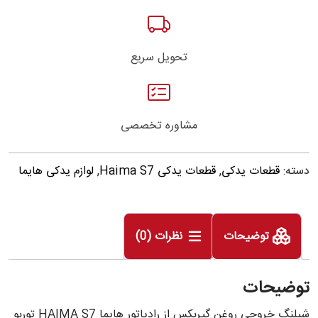
تحویل سریع
مشاوره تخصصی
دسته:
قطعات یدکی
,
قطعات یدکی Haima S7
,
لوازم یدکی هایما
توضیحات
نظرات (0)
توضیحات
شیلنگ خروجی روغن گیربکس از رادیاتور هایما HAIMA S7 توربو