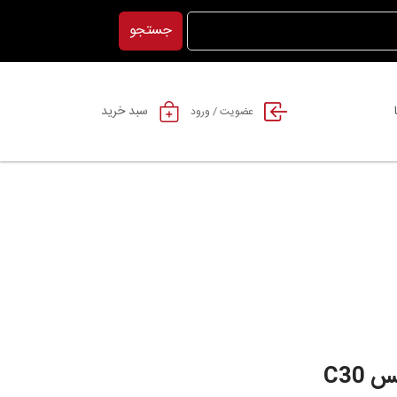
جستجو
سبد خرید
عضویت / ورود
C30