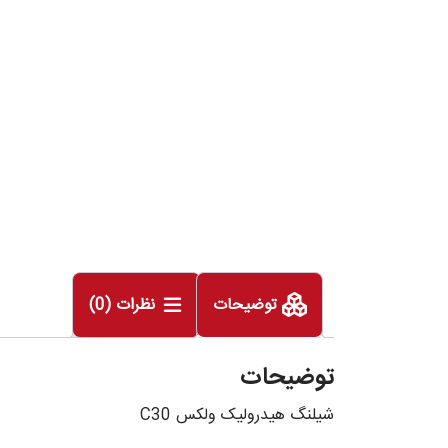
توضیحات
نظرات (0)
توضیحات
شیلنگ هیدرولیک ولکس C30