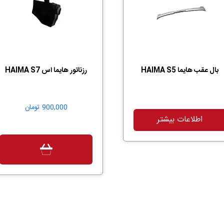
بال عقب هایما HAIMA S5
رزناتور هایما اس HAIMA S7
900,000
تومان
اطلاعات بیشتر