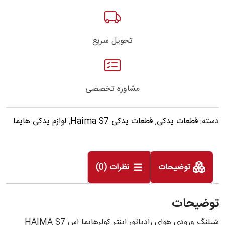
تحویل سریع
مشاوره تخصصی
دسته:
قطعات یدکی
,
قطعات یدکی Haima S7
,
لوازم یدکی هایما
توضیحات
نظرات (0)
توضیحات
شیلنگ ورودی هوای رادیاتور اینتر کولرهایما اس HAIMA S7