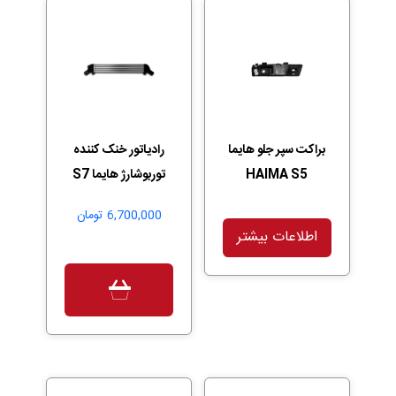
براکت سپر جلو هایما
رادیاتور خنک کننده
HAIMA S5
توربوشارژ هایما S7
6,700,000
تومان
اطلاعات بیشتر