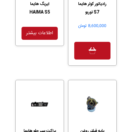
رادیاتور کولر هایما
ایربگ هایما
S7 توربو
HAIMA S5
8,600,000
تومان
اطلاعات بیشتر
پایه فیلتر روغن
براکت سپر جلو هایما