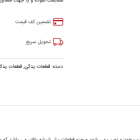
مطابقت نموده و یا جهت مشاوره
تضمین کف قیمت
تحویل سریع
دسته:
قطعات یدکی
,
قطعات یدکی ma S7
بالابر هایما HAIMA s7 که بر روی درب خودرو نصب می شود و جزو قطعات پنل شیشه بال