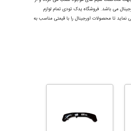
بر مخصوص خودرو هایما HAIMA s7 می باشد و این قطعه اورجینال می باشد. فروشگاه یدک تودی تمام لوازم
چینی خریداری و وارد می نماید تا محصولات اورجینال را با قیمتی مناسب به