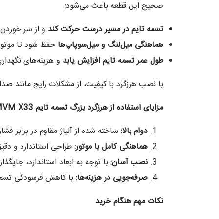
صحیح این قطعه باعث می‌شود:
تسمه تایم در مسیر درست حرکت کند
و از سر خوردن 
هماهنگی میل‌لنگ و میل‌سوپاپ‌ها
حفظ شود تا موتور 
طول عمر تسمه تایم افزایش یابد
و هزینه‌های نگهدار
با نصب هرزگرد با کیفیت، از مشکلات رایج مانند ص
مزایای استفاده از هرزگرد بزرگ تسمه تایم
MVM X33
دوام بالا
:
ساخته شده از آلیاژ مقاوم در برابر فش
هماهنگی کامل با موتور
:
طراحی استاندارد و دقیق برای خودروهای MVM X33 باعث می‌
نصب آسان
:
با توجه به ابعاد استاندارد، جایگذا
صرفه‌جویی در هزینه‌ها
:
با کاهش فرسودگی تسمه ت
نکات مهم هنگام خرید