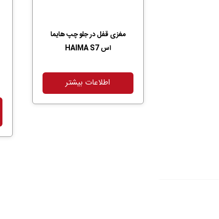
مغزی قفل در جلو چپ هایما
اس HAIMA S7
اطلاعات بیشتر