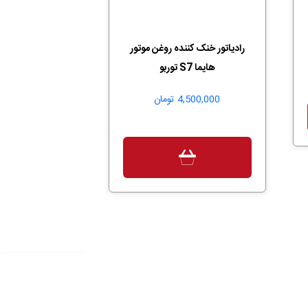
رادیاتور خنک کننده روغن موتور
هایما S7 توربو
4,500,000
تومان