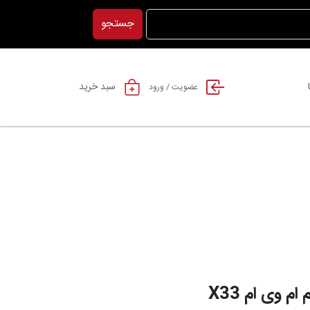
جستجو
سبد خرید
عضویت / ورود
م وی ام X33