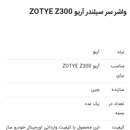
واشر سر سیلندر آریو ZOTYE Z300
برند
آريو
مناسب
آریو ZOTYE Z300
برای
سازنده
چین
تعداد در
یک عدد
بسته
کیفیت
این محصول با کیفیت وارداتی اورجینال خودرو ساز