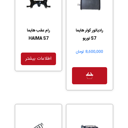
رادیاتور کولر هایما
رام عقب هایما
S7 توربو
HAIMA S7
8,600,000
تومان
اطلاعات بیشتر