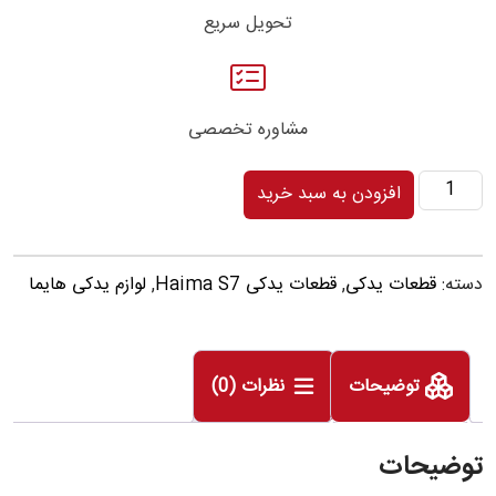
تحویل سریع
مشاوره تخصصی
پولی
افزودن به سبد خرید
واتر
پمپ
دسته:
قطعات یدکی
,
قطعات یدکی Haima S7
,
لوازم یدکی هایما
هايما
اس
HAIMA
توضیحات
نظرات (0)
S7
عدد
توضیحات