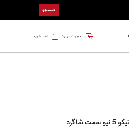
جستجو
سبد خرید
عضویت / ورود
ت شاگرد