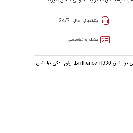
 با کارشناسان ما در یدک تودی تماس بگیرید.
پشتیبانی عالی 24/7
مشاوره تخصصی
س Brilliance H330
,
لوازم یدکی برلیانس