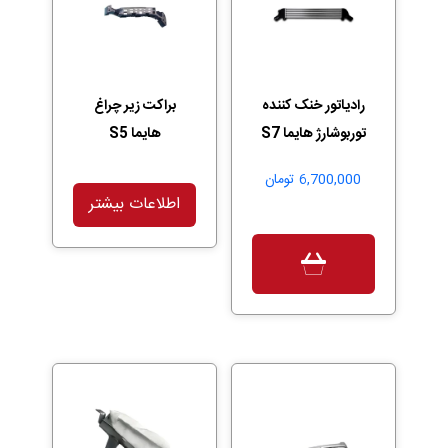
رادیاتور خنک کننده
براکت زیر چراغ
توربوشارژ هایما S7
هایما S5
6,700,000
تومان
اطلاعات بیشتر