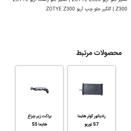
Z300 | گلگیر جلو چپ آریو ZOTYE Z300
محصولات مرتبط
رادیاتور کولر هایما
براکت زیر چراغ
S7 توربو
هایما S5