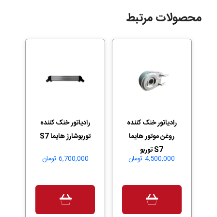
محصولات مرتبط
رادیاتور خنک کننده
رادیاتور خنک کننده
روغن موتور هایما
توربوشارژ هایما S7
S7 توربو
4,500,000
تومان
6,700,000
تومان