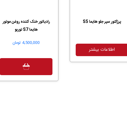
پرژکتور سپر جلو هایما S5
رادیاتور خنک کننده روغن موتور
هایما S7 توربو
4,500,000
تومان
اطلاعات بیشتر