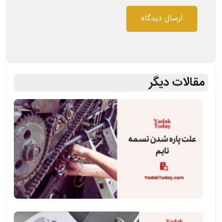
مقالات دیگر
علت
پاره
شدن
تسمه
تایم،علائم
و
عوارض
آن
علائم