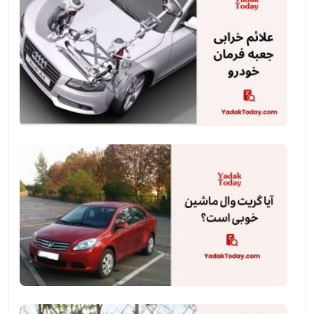
خرابی
جعبه
فرمان
خودرو
و
راه‌حل‌های
تعمیر
آیا
گریت
وال
ماشین
خوبی
است؟
معایب