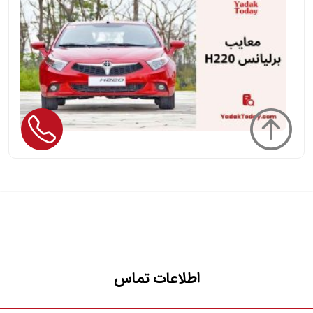
برلیانس
H220؛
بررسی
مشکلات
رایج
این
خودرو
چینی
اطلاعات تماس