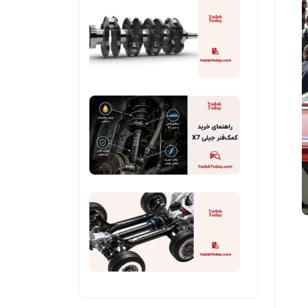
میل
و
لنگ
روش
و
تشخیص
نحوه
کار
آن
راهنمای
در
خرید
خودرو
کمک‌فنر
جیلی
سیستم
تعلیق
خودرو