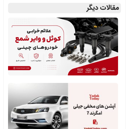
مقالات دیگر
علائم
خرابی
کوئل
و
وایر
شمع
خودروهای
چینی
آپشن
های
مخفی
جیلی
امگرند
7