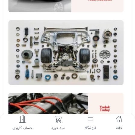
قطعات
پر
مصرف
خودروهای
چینی
وایر
شمع
چیست
و
چه
خانه
فروشگاه
سبد خرید
حساب کاربری
کاربردی